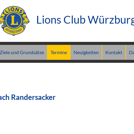
Lions Club Würzbur
Ziele und Grundsätze
Termine
Neuigkeiten
Kontakt
Da
ach Randersacker