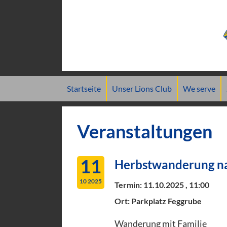
Navigation
Startseite
Unser Lions Club
We serve
überspringen
Veranstaltungen
11
Herbstwanderung n
10 2025
Termin:
11.10.2025 , 11:00
Ort: Parkplatz Feggrube
Wanderung mit Familie